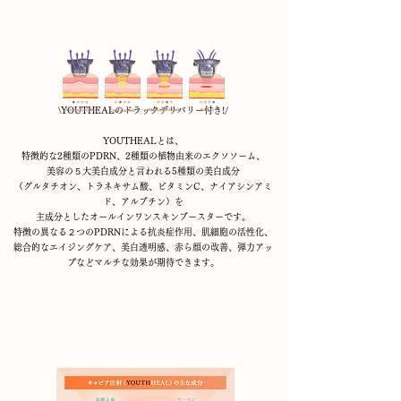
\YOUTHEALのドラックデリバリー付き!/
YOUTHEALとは、
特徴的な2種類のPDRN、2種類の植物由来のエクソソーム、
美容の５大美白成分と言われる5種類の美白成分
（グルタチオン、トラネキサム酸、ビタミンC、ナイアシンアミ
ド、アルブチン）を
主成分としたオールインワンスキンブースターです。
特徴の異なる２つのPDRNによる抗炎症作用、肌細胞の活性化、
総合的なエイジングケア、美白透明感、赤ら顔の改善、弾力アッ
プなどマルチな効果が期待できます。