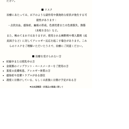
ださい。
​​■ リスク
治療にあたっては、以下のような副作用や偶発的な症状が発生する可
能性があります：
・点状出血、感染症、瘢痕の形成、色素沈着または色素脱失、熱傷
（水疱を含む）など。
また、極めてまれではありますが、使用される麻酔剤や導入薬剤（成
長因子など）に対してアレルギー反応を起こす場合があります。これ
らのリスクをご理解いただいたうえで、治療にご同意ください。
■ 治療を受けられない方
妊娠中または授乳中の方
金属製のインプラント・ペースメーカーをご使用の方
重度の皮膚疾患、アレルギー体質の方
感染症や皮膚トラブルがある部位
過度に日焼けしている、もしくは直後に日焼け予定がある方
◾️​未承認機器・医薬品の掲載に関して
〈未承認医薬品等である事の明示〉
ニューネスMNRF（機器）は未承認機器・医薬品です。
健康保険が適用されず、全額自己負担の自費診療となります。
〈入手経路等の明示〉
国内正規代理店経由にて入手しています。
〈国内の承認医薬品等の有無の明示〉
同一の成分や性能を有する国内承認済みの医療機器はありません。
〈諸外国における安全性等に係る情報の明示〉
使用している機器はCEの承認を取得しています。