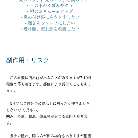
・目の下のくぼみやクマ
・唇のボリュームアップ
・鼻の付け根に高さを出したい
・顎先をシャープにしたい
​・老け顔、疲れ顔を改善したい
​副作用・リスク
・注入直後は内出血が出ることがありますが7-10日
程度で落ち着きます。部位により長引くこともあり
ます。
・3日間はご自分で必要以上に触ったり押さえたり
しないで ください。
凹み、変形、腫れ、発赤等がおこる原因となりま
す。
・多少の腫れ、膨らみが出る場合もありますが術後