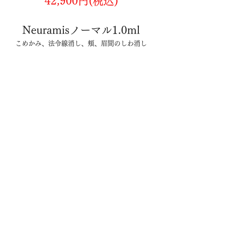
42,900円(税込)
Neuramisノーマル1.0ml
こめかみ、法令線消し、頬、眉間のしわ消し
→
キャンペーン価格
38,500円(税込)
Neuramisディープ1.0ml
鼻ヒアルロン酸注入、顎、額ヒアルロン酸注
入、顔輪郭
→
キャンペーン価格
44,000円(税込)