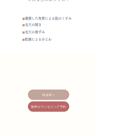
◼︎
蓄積した角質による肌のくすみ
◼︎
毛穴の開き
◼︎
毛穴の黒ずみ
◼︎
乾燥による小じわ
料金表へ
無料カウンセリング予約