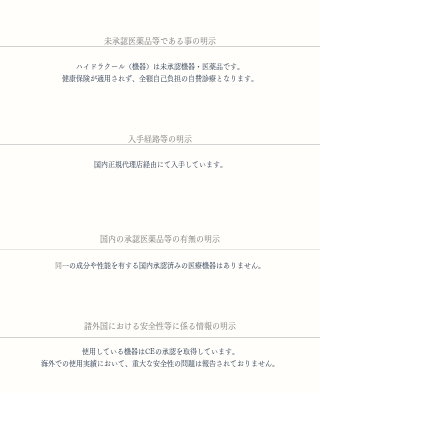
​未承認医薬品等である事の明示
ハイドラクール（機器）は未承認機器・医薬品です。
健康保険が適用されず、全額自己負担の自費診療となります。
入手経路等の明示
国内正規代理店経由にて入手しています。
国内の承認医薬品等の有無の明示
​
同一の成分や性能を有する国内承認済みの医療機器はありません。
諸外国における安全性等に係る情報の明示
使用している機器はCEの承認を取得しています。
海外での使用実績において、重大な安全性の問題は報告されておりません。
​副作用・リスク
ほっ赤