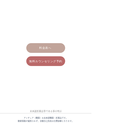
料金表へ
無料カウンセリング予約
​未承認医薬品等である事の明示
アンチェア（機器）は未承認機器・医薬品です。
健康保険が適用されず、全額自己負担の自費診療となります。