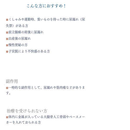
こんな方におすすめ！
◼︎
くしゃみや運動時、重いものを持った時に尿漏れ（尿
失禁）がある方
◼︎
前立腺癌の術後に尿漏れ
◼︎
出産後の尿漏れ
◼︎
慢性便秘の方
◼︎
子宮脱により不快感のある方
副作用
◼︎
一時的な副作用として、尿漏れや筋肉痛などがありま
す。
治療を受けられない方
◼︎
体内に金属が入っている大腿骨人工骨頭やペースメー
カーを入れておられる方