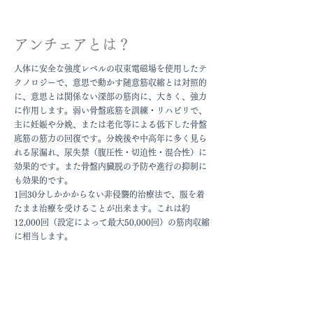
アンチェアとは？
人体に安全な強度レベルの収束電磁場を使用したテ
クノロジーで、意思で動かす随意筋収縮とは対照的
に、意思とは関係ない深部の筋肉に、大きく、強力
に作用します。弱い骨盤底筋を訓練・リハビリで、
主に妊娠や分娩、または老化等による低下した骨盤
底筋の筋力の回復です。分娩後や中高年に多く見ら
れる尿漏れ、尿失禁（腹圧性・切迫性・混合性）に
効果的です。また骨盤内臓脱の予防や進行の抑制に
も効果的です。
1回30分しかかからない非侵襲的治療法で、服を着
たまま治療を受けることが出来ます。これは約
12,000回（設定によって最大50,000回）の筋肉収縮
に相当します。