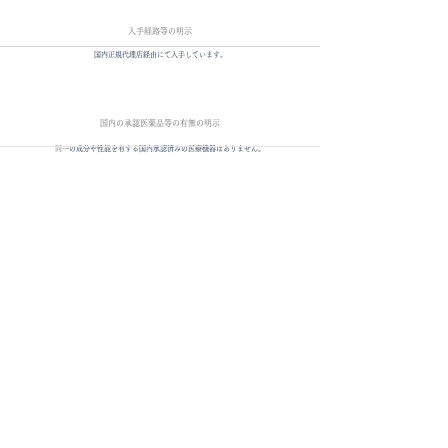
入手経路等の明示
国内正規代理店経由にて入手しています。
国内の承認医薬品等の有無の明示
​
同一の成分や性能を有する国内承認済みの医療機器はありません。
諸外国における安全性等に係る情報の明示
使用している機器はCEの承認を取得しています。
海外での使用実績において、重大な安全性の問題は報告されておりません。
​副作用・リスク
​筋肉痛