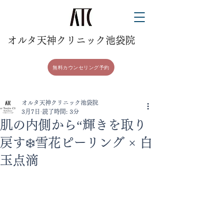
​オルタ天神クリニック池袋院
無料カウンセリング予約
オルタ天神クリニック池袋院
3月7日
読了時間: 3分
肌の内側から“輝きを取り
戻す❄️雪花ピーリング × 白
玉点滴