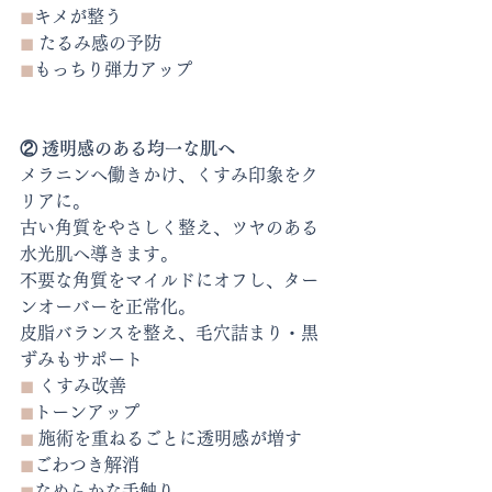
◼︎
キメが整う
◼︎
 たるみ感の予防
◼︎
もっちり弾力アップ
② 透明感のある均一な肌へ
メラニンへ働きかけ、くすみ印象をク
リアに。
古い角質をやさしく整え、ツヤのある
水光肌へ導きます。
不要な角質をマイルドにオフし、ター
ンオーバーを正常化。
皮脂バランスを整え、毛穴詰まり・黒
ずみもサポート
◼︎
 くすみ改善
◼︎
トーンアップ
◼︎
 施術を重ねるごとに透明感が増す
◼︎
ごわつき解消
◼︎
なめらかな手触り