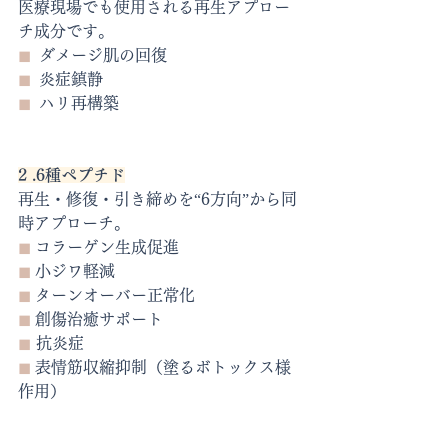
医療現場でも使用される再生アプロー
チ成分です。
◼︎
  ダメージ肌の回復
◼︎
  炎症鎮静
◼︎
  ハリ再構築
2 .6種ペプチド
再生・修復・引き締めを“6方向”から同
時アプローチ。
◼︎
 コラーゲン生成促進
◼︎
 小ジワ軽減
◼︎
 ターンオーバー正常化
◼︎
 創傷治癒サポート
◼︎ 
抗炎症
◼︎
 表情筋収縮抑制（塗るボトックス様
作用）