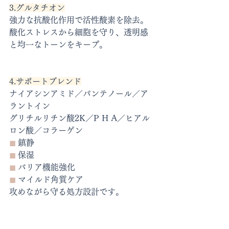
3.グルタチオン
強力な抗酸化作用で活性酸素を除去。
酸化ストレスから細胞を守り、透明感
と均一なトーンをキープ。
4.サポートブレンド
ナイアシンアミド／パンテノール／ア
ラントイン
グリチルリチン酸2K／P H A／ヒアル
ロン酸／コラーゲン
◼︎
 鎮静
◼︎
 保湿
◼︎
 バリア機能強化
◼︎
 マイルド角質ケア
攻めながら守る処方設計です。