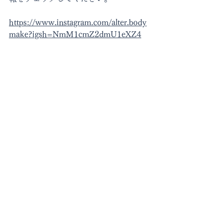
https://www.instagram.com/alter.body
make?igsh=NmM1cmZ2dmU1eXZ4