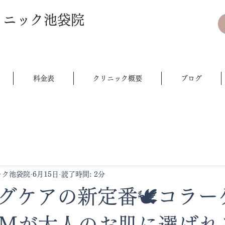
リニック池袋院
料金表
クリニック概要
ブログ
ック池袋院
6月15日
読了時間: 2分
グケアの新定番🕊️コラー
DMが大人のお肌に選ばれ