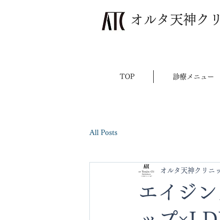
​オルタ天神ク
TOP
診療メニュー
All Posts
オルタ天神クリニ
エイジン
ップ×L