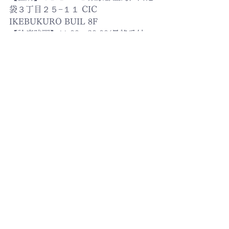
袋３丁目２５−１１ CIC 
IKEBUKURO BUIL 8F
【診療時間】11:00〜20:00(最終受付
19:00)
毎日たくさんの情報を発信中！
公式Instagram、TikTokのフォローお
願いします✨
Instagram
山本Dr.Instagram
TikTok